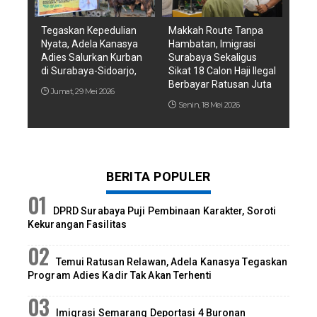
Tegaskan Kepedulian
Makkah Route Tanpa
Nyata, Adela Kanasya
Hambatan, Imigrasi
Adies Salurkan Kurban
Surabaya Sekaligus
di Surabaya-Sidoarjo,
Sikat 18 Calon Haji Ilegal
Berbayar Ratusan Juta
Jumat, 29 Mei 2026
Senin, 18 Mei 2026
BERITA POPULER
DPRD Surabaya Puji Pembinaan Karakter, Soroti
Kekurangan Fasilitas
Temui Ratusan Relawan, Adela Kanasya Tegaskan
Program Adies Kadir Tak Akan Terhenti
Imigrasi Semarang Deportasi 4 Buronan