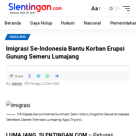
Aa
Beranda
Gaya Hidup
Hukum
Nasional
Pemerintaha
HEADLINES
Imigrasi Se-Indonesia Bantu Korban Erupsi
Gunung Semeru Lumajang
Share
By
Admin
Minggu, 23 Jan 2022
Plt Kepala Kanwil Kemenkumham Jatim Wisnu Nugroho Dewanto kepada
Sekretaris Daerah Pemkab Lumajang Agus Triyono.
LUMAJANG, SLENTINGAN.COM
– Petugas