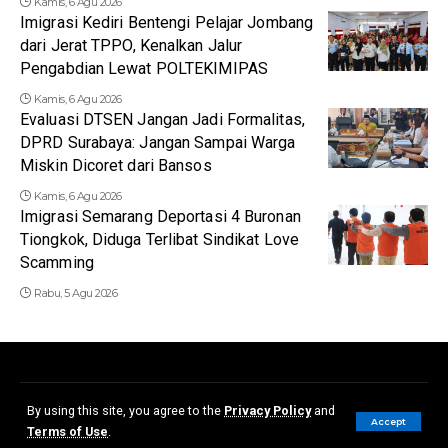
Kamis, 6 Agu 2026
Imigrasi Kediri Bentengi Pelajar Jombang
dari Jerat TPPO, Kenalkan Jalur
Pengabdian Lewat POLTEKIMIPAS
Kamis, 6 Agu 2026
Evaluasi DTSEN Jangan Jadi Formalitas,
DPRD Surabaya: Jangan Sampai Warga
Miskin Dicoret dari Bansos
Kamis, 6 Agu 2026
Imigrasi Semarang Deportasi 4 Buronan
Tiongkok, Diduga Terlibat Sindikat Love
Scamming
Rabu, 5 Agu 2026
Redaksi
Disclaimer
Kerjasama dan Iklan
Pedoman Media Siber
By using this site, you agree to the
Privacy Policy
and
Accept
Terms of Use
.
© 2023 - Slentingan.com