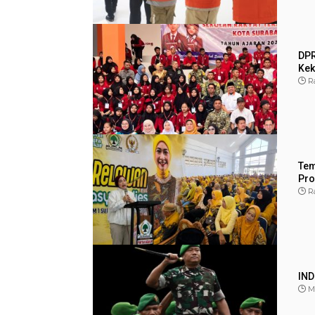
DPR
Kek
R
Tem
Pro
R
IN
M