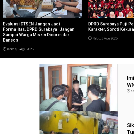
Evaluasi DTSEN Jangan Jadi
DPRD Surabaya Puji P
Formalitas, DPRD Surabaya: Jangan
Karakter, Soroti Kekur
Sampai Warga Miskin Dicoret dari
Rabu, 5 Agu 2026
Bansos
Kamis, 6 Agu 2026
Im
WN
Sa
Si
Tu