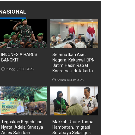
NASIONAL
INDONESIA HARUS
Selamatkan Aset
BANGKIT
Negara, Kakanwil BPN
Jatim Hadiri Rapat
Minggu, 19 Jul 2026
Koordinasi di Jakarta
Selasa, 16 Jun 2026
Tegaskan Kepedulian
Makkah Route Tanpa
Nyata, Adela Kanasya
Hambatan, Imigrasi
Adies Salurkan
Surabaya Sekaligus