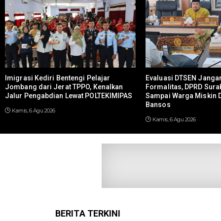
Imigrasi Kediri Bentengi Pelajar
Evaluasi DTSEN Janga
Jombang dari Jerat TPPO, Kenalkan
Formalitas, DPRD Sura
Jalur Pengabdian Lewat POLTEKIMIPAS
Sampai Warga Miskin D
Bansos
Kamis, 6 Agu 2026
Kamis, 6 Agu 2026
BERITA TERKINI