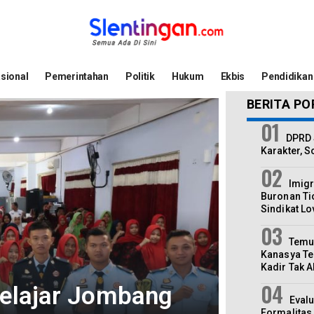
sional
Pemerintahan
Politik
Hukum
Ekbis
Pendidikan
BERITA PO
DPRD 
Karakter, S
Imigr
Buronan Ti
Sindikat L
Temui
Kanasya T
Kadir Tak A
Pelajar Jombang
Eval
Formalitas