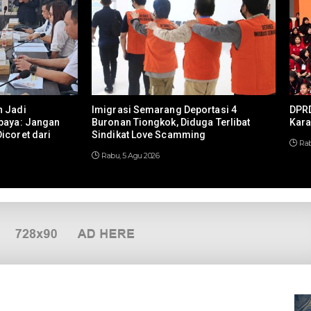
n Jadi
Imigrasi Semarang Deportasi 4
DPRD
baya: Jangan
Buronan Tiongkok, Diduga Terlibat
Kara
icoret dari
Sindikat Love Scamming
Rab
Rabu, 5 Agu 2026