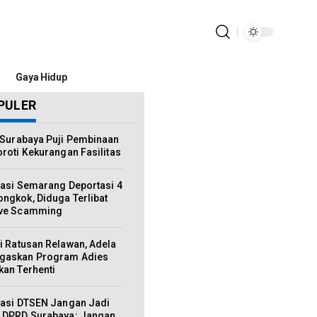
Gaya Hidup
PULER
Surabaya Puji Pembinaan
oroti Kekurangan Fasilitas
asi Semarang Deportasi 4
ongkok, Diduga Terlibat
ove Scamming
 Ratusan Relawan, Adela
egaskan Program Adies
kan Terhenti
uasi DTSEN Jangan Jadi
, DPRD Surabaya: Jangan