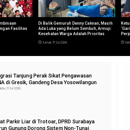
embinaan
Di Balik Gemuruh Denny Caknan, Masih
Ketu
angan Fasilitas
Ada Luka yang Belum Sembuh, Armuji:
‘Gar
Kesehatan Warga Adalah Prioritas
Perp
Jumat, 17 Jul 2026
Sel
igrasi Tanjung Perak Sikat Pengawasan
A di Gresik, Gandeng Desa Yosowilangun
btu, 11 Jul 2026
kat Parkir Liar di Trotoar, DPRD Surabaya
run Gunung Dorong Sistem Non-Tunai