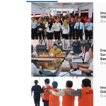
Imi
TPP
K
Eva
Sur
Ba
K
Imi
Did
R