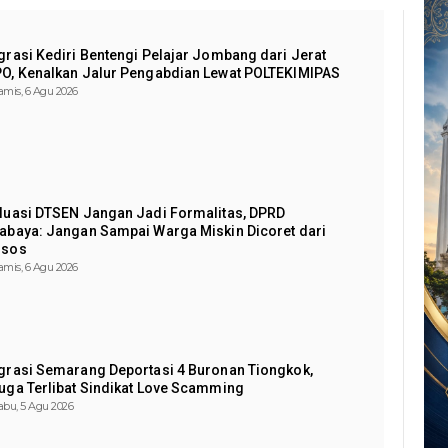
grasi Kediri Bentengi Pelajar Jombang dari Jerat
O, Kenalkan Jalur Pengabdian Lewat POLTEKIMIPAS
amis, 6 Agu 2026
luasi DTSEN Jangan Jadi Formalitas, DPRD
abaya: Jangan Sampai Warga Miskin Dicoret dari
nsos
amis, 6 Agu 2026
grasi Semarang Deportasi 4 Buronan Tiongkok,
uga Terlibat Sindikat Love Scamming
abu, 5 Agu 2026