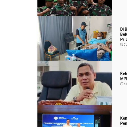
Di 
Bel
Pri
Ju
Ket
MPL
Se
Kem
Pen