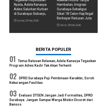
Tegaskan Kepedulian
Makkah Route Tanpa
Nyata, Adela Kanasya
Hambatan, Imigrasi
Adies Salurkan Kurban
Surabaya Sekaligus
di Surabaya-Sidoarjo,
Sikat 18 Calon Haji Ilegal
Berbayar Ratusan Juta
Jumat, 29 Mei 2026
Senin, 18 Mei 2026
BERITA POPULER
Temui Ratusan Relawan, Adela Kanasya Tegaskan
Program Adies Kadir Tak Akan Terhenti
DPRD Surabaya Puji Pembinaan Karakter, Soroti
Kekurangan Fasilitas
Evaluasi DTSEN Jangan Jadi Formalitas, DPRD
Surabaya: Jangan Sampai Warga Miskin Dicoret dari
Bansos