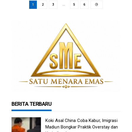
1
2
3
…
5
6
BERITA TERBARU
Koki Asal China Coba Kabur, Imigrasi
Madiun Bongkar Praktik Overstay dan