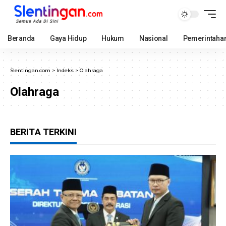
Beranda
Gaya Hidup
Hukum
Nasional
Pemerintaha
Slentingan.com
>
Indeks
>
Olahraga
Olahraga
BERITA TERKINI