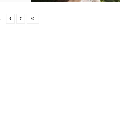
…
6
7