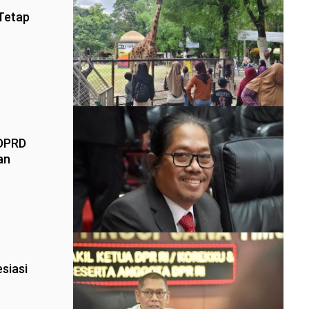
Tetap
 DPRD
an
siasi