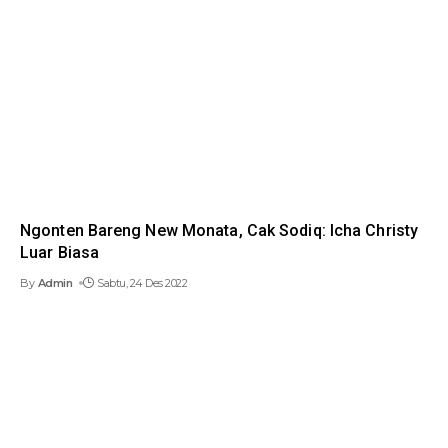
Ngonten Bareng New Monata, Cak Sodiq: Icha Christy
Luar Biasa
By
Admin
Sabtu, 24 Des 2022