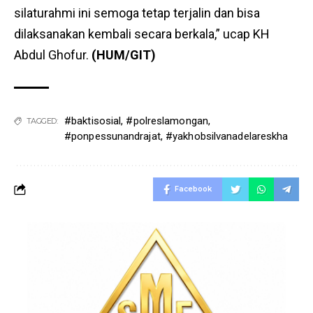
silaturahmi ini semoga tetap terjalin dan bisa
dilaksanakan kembali secara berkala,” ucap KH
Abdul Ghofur.
(HUM/GIT)
#baktisosial
,
#polreslamongan
,
TAGGED:
#ponpessunandrajat
,
#yakhobsilvanadelareskha
Facebook