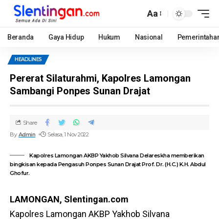
Aa
Beranda
Gaya Hidup
Hukum
Nasional
Pemerintaha
HEADLINES
Pererat Silaturahmi, Kapolres Lamongan
Sambangi Ponpes Sunan Drajat
Share
By
Admin
Selasa, 1 Nov 2022
Kapolres Lamongan AKBP Yakhob Silvana Delareskha memberikan
bingkisan kepada Pengasuh Ponpes Sunan Drajat Prof. Dr. (H.C.) K.H. Abdul
Ghofur.
LAMONGAN, Slentingan.com
Kapolres Lamongan AKBP Yakhob Silvana