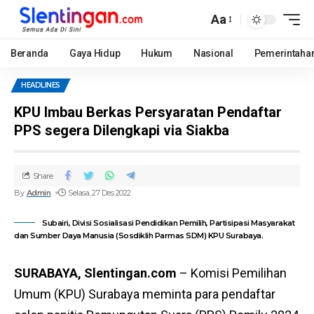
Aa
Beranda
Gaya Hidup
Hukum
Nasional
Pemerintaha
HEADLINES
KPU Imbau Berkas Persyaratan Pendaftar
PPS segera Dilengkapi via Siakba
Share
By
Admin
Selasa, 27 Des 2022
Subairi, Divisi Sosialisasi Pendidikan Pemilih, Partisipasi Masyarakat
dan Sumber Daya Manusia (Sosdiklih Parmas SDM) KPU Surabaya.
SURABAYA, Slentingan.com
– Komisi Pemilihan
Umum (KPU) Surabaya meminta para pendaftar