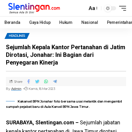
Aa
Beranda
Gaya Hidup
Hukum
Nasional
Pemerintaha
HEADLINES
Sejumlah Kepala Kantor Pertanahan di Jatim
Dirotasi, Jonahar: Ini Bagian dari
Penyegaran Kinerja
Share
By
Admin
Kamis, 16 Mar 2023
Kakanwil BPN Jonahar foto bersama usai melantik dan mengambil
sumpah pejabat baru di Aula Kanwil BPN Jawa Timur.
SURABAYA, Slentingan.com –
Sejumlah jabatan
kepala kantor pertanahan di Jawa Timur dirotasi.