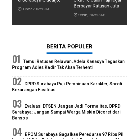
di Surabaya-Sidoarjo,
Sikat 18 Calon Haji Ilegal
Berbayar Ratusan Juta
Jumat, 29 Mei 2026
Senin, 18 Mei 2026
BERITA POPULER
Temui Ratusan Relawan, Adela Kanasya Tegaskan
Program Adies Kadir Tak Akan Terhenti
DPRD Surabaya Puji Pembinaan Karakter, Soroti
Kekurangan Fasilitas
Evaluasi DTSEN Jangan Jadi Formalitas, DPRD
Surabaya: Jangan Sampai Warga Miskin Dicoret dari
Bansos
BPOM Surabaya Gagalkan Peredaran 97 Ribu Pil