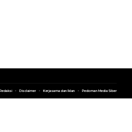
Redaksi
Disclaimer
Kerjasama dan Iklan
Pedoman Media Siber