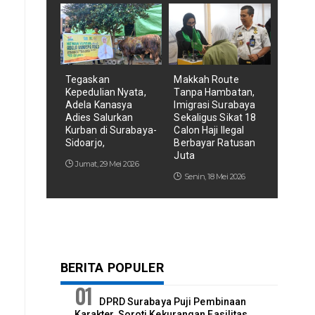
Tegaskan
Makkah Route
Kepedulian Nyata,
Tanpa Hambatan,
Adela Kanasya
Imigrasi Surabaya
Adies Salurkan
Sekaligus Sikat 18
Kurban di Surabaya-
Calon Haji Ilegal
Sidoarjo,
Berbayar Ratusan
Juta
Jumat, 29 Mei 2026
Senin, 18 Mei 2026
BERITA POPULER
DPRD Surabaya Puji Pembinaan
Karakter, Soroti Kekurangan Fasilitas