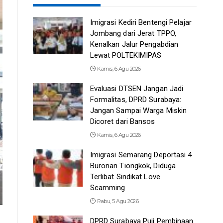
Imigrasi Kediri Bentengi Pelajar
Jombang dari Jerat TPPO,
Kenalkan Jalur Pengabdian
Lewat POLTEKIMIPAS
Kamis, 6 Agu 2026
Evaluasi DTSEN Jangan Jadi
Formalitas, DPRD Surabaya:
Jangan Sampai Warga Miskin
Dicoret dari Bansos
Kamis, 6 Agu 2026
Imigrasi Semarang Deportasi 4
Buronan Tiongkok, Diduga
Terlibat Sindikat Love
Scamming
Rabu, 5 Agu 2026
DPRD Surabaya Puji Pembinaan