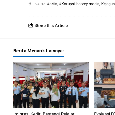
#artis
,
#Korupsi
,
harvey moeis
,
Kejagun
TAGGED:
Share this Article
Berita Menarik Lainnya:
Imigrasi Kediri Bentengi Pelajar
Evaluasi 