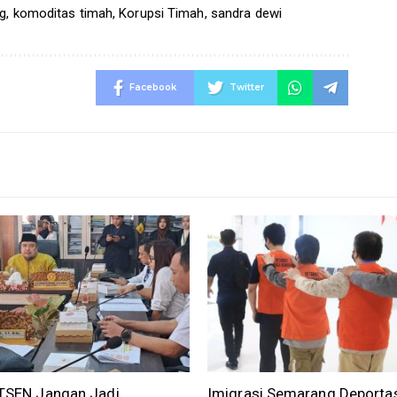
g
,
komoditas timah
,
Korupsi Timah
,
sandra dewi
Facebook
Twitter
DTSEN Jangan Jadi
Imigrasi Semarang Deportas