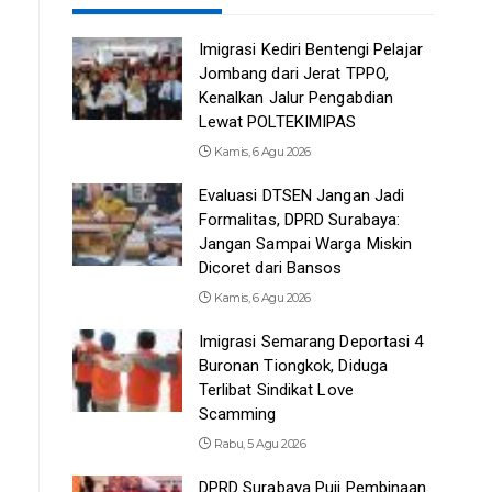
Imigrasi Kediri Bentengi Pelajar
Jombang dari Jerat TPPO,
Kenalkan Jalur Pengabdian
Lewat POLTEKIMIPAS
Kamis, 6 Agu 2026
Evaluasi DTSEN Jangan Jadi
Formalitas, DPRD Surabaya:
Jangan Sampai Warga Miskin
Dicoret dari Bansos
Kamis, 6 Agu 2026
Imigrasi Semarang Deportasi 4
Buronan Tiongkok, Diduga
Terlibat Sindikat Love
Scamming
Rabu, 5 Agu 2026
DPRD Surabaya Puji Pembinaan