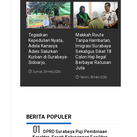
Tegaskan
Makkah Route
Kepedulian Nyata,
Tanpa Hambatan,
Adela Kanasya
Imigrasi Surabaya
Adies Salurkan
Sekaligus Sikat 18
Kurban di Surabaya-
Calon Haji Ilegal
Sidoarjo,
Berbayar Ratusan
Juta
Jumat, 29 Mei 2026
Senin, 18 Mei 2026
BERITA POPULER
DPRD Surabaya Puji Pembinaan
Karakter, Soroti Kekurangan Fasilitas