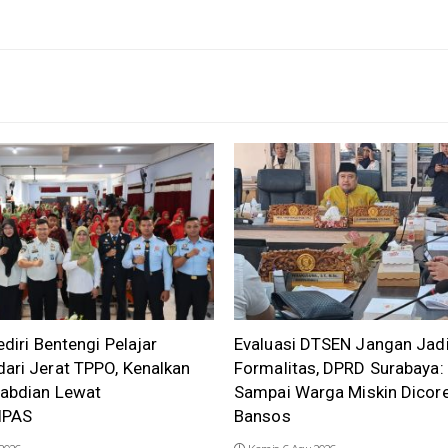
ediri Bentengi Pelajar
Evaluasi DTSEN Jangan Jad
ari Jerat TPPO, Kenalkan
Formalitas, DPRD Surabaya:
gabdian Lewat
Sampai Warga Miskin Dicore
IPAS
Bansos