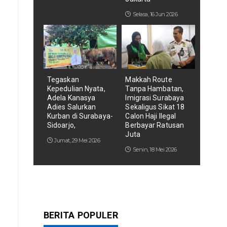
Selasa, 16 Jun 2026
Tegaskan
Makkah Route
Kepedulian Nyata,
Tanpa Hambatan,
Adela Kanasya
Imigrasi Surabaya
Adies Salurkan
Sekaligus Sikat 18
Kurban di Surabaya-
Calon Haji Ilegal
Sidoarjo,
Berbayar Ratusan
Juta
Jumat, 29 Mei 2026
Senin, 18 Mei 2026
BERITA POPULER