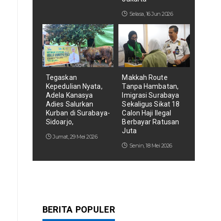
Selasa, 16 Jun 2026
Tegaskan
Makkah Route
Kepedulian Nyata,
Tanpa Hambatan,
Adela Kanasya
Imigrasi Surabaya
Adies Salurkan
Sekaligus Sikat 18
Kurban di Surabaya-
Calon Haji Ilegal
Sidoarjo,
Berbayar Ratusan
Juta
Jumat, 29 Mei 2026
Senin, 18 Mei 2026
BERITA POPULER