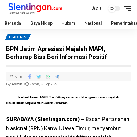
Aa
Beranda
Gaya Hidup
Hukum
Nasional
Pemerintaha
HEADLINES
BPN Jatim Apresiasi Majalah MAPI,
Berharap Bisa Beri Informasi Positif
Share
By
Admin
Kamis, 22 Sep 2022
Ketua Umum MAPI Tan Wijaya menandatangani cover majalah
disaksikan Kepala BPN Jatim Jonahar.
SURABAYA (Slentingan.com) –
Badan Pertanahan
Nasional (BPN) Kanwil Jawa Timur, menyambut