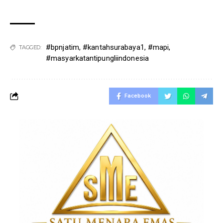
#bpnjatim
,
#kantahsurabaya1
,
#mapi
,
TAGGED:
#masyarkatantipungliindonesia
Facebook