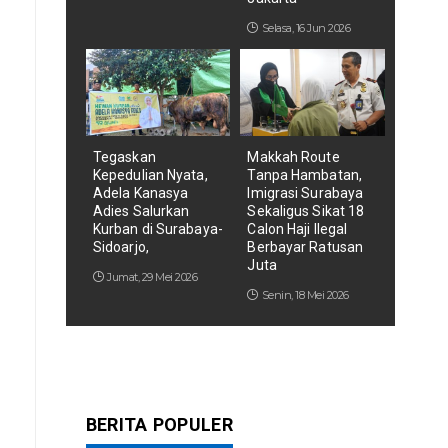
Selasa, 16 Jun 2026
Tegaskan
Makkah Route
Kepedulian Nyata,
Tanpa Hambatan,
Adela Kanasya
Imigrasi Surabaya
Adies Salurkan
Sekaligus Sikat 18
Kurban di Surabaya-
Calon Haji Ilegal
Sidoarjo,
Berbayar Ratusan
Juta
Jumat, 29 Mei 2026
Senin, 18 Mei 2026
BERITA POPULER