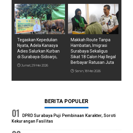
Tegaskan Kepedulian
Makkah Route Tanpa
Nyata, Adela Kanasya
Hambatan, Imigrasi
Adies Salurkan Kurban
Surabaya Sekaligus
di Surabaya-Sidoarjo,
Sikat 18 Calon Haji Ilegal
Berbayar Ratusan Juta
Jumat, 29 Mei 2026
Senin, 18 Mei 2026
BERITA POPULER
DPRD Surabaya Puji Pembinaan Karakter, Soroti
Kekurangan Fasilitas