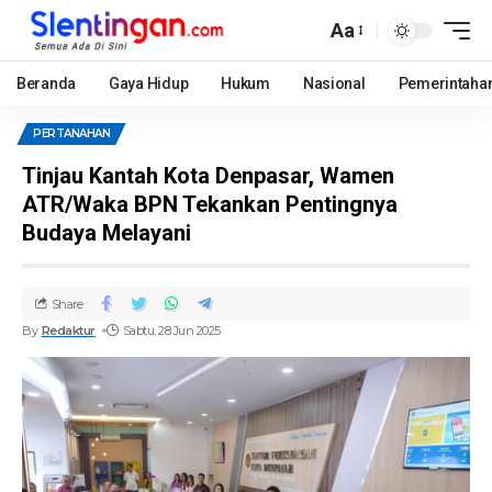
Aa
Beranda
Gaya Hidup
Hukum
Nasional
Pemerintaha
PERTANAHAN
Tinjau Kantah Kota Denpasar, Wamen
ATR/Waka BPN Tekankan Pentingnya
Budaya Melayani
Share
By
Redaktur
Sabtu, 28 Jun 2025