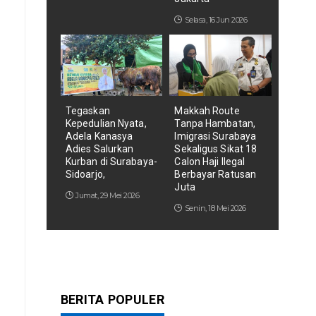
Selasa, 16 Jun 2026
Tegaskan
Makkah Route
Kepedulian Nyata,
Tanpa Hambatan,
Adela Kanasya
Imigrasi Surabaya
Adies Salurkan
Sekaligus Sikat 18
Kurban di Surabaya-
Calon Haji Ilegal
Sidoarjo,
Berbayar Ratusan
Juta
Jumat, 29 Mei 2026
Senin, 18 Mei 2026
BERITA POPULER