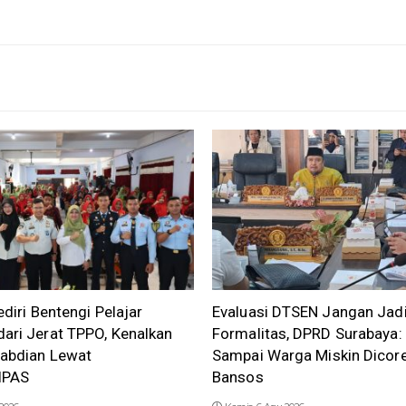
ediri Bentengi Pelajar
Evaluasi DTSEN Jangan Jad
ari Jerat TPPO, Kenalkan
Formalitas, DPRD Surabaya:
gabdian Lewat
Sampai Warga Miskin Dicore
IPAS
Bansos