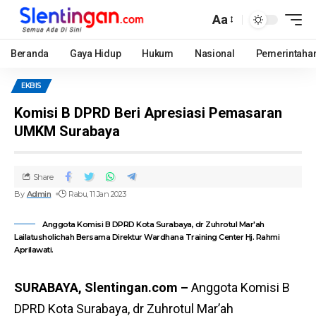
Aa
Beranda
Gaya Hidup
Hukum
Nasional
Pemerintaha
EKBIS
Komisi B DPRD Beri Apresiasi Pemasaran
UMKM Surabaya
Share
By
Admin
Rabu, 11 Jan 2023
Anggota Komisi B DPRD Kota Surabaya, dr Zuhrotul Mar'ah
Lailatusholichah Bersama Direktur Wardhana Training Center Hj. Rahmi
Aprilawati.
SURABAYA, Slentingan.com –
Anggota Komisi B
DPRD Kota Surabaya, dr Zuhrotul Mar’ah