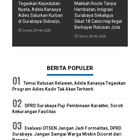
Tegaskan Kepedulian
Makkah Route Tanpa
Nyata, Adela Kanasya
Hambatan, Imigrasi
Adies Salurkan Kurban
Surabaya Sekaligus
di Surabaya-Sidoarjo,
Sikat 18 Calon Haji Ilegal
Berbayar Ratusan Juta
Jumat, 29 Mei 2026
Senin, 18 Mei 2026
BERITA POPULER
Temui Ratusan Relawan, Adela Kanasya Tegaskan
Program Adies Kadir Tak Akan Terhenti
DPRD Surabaya Puji Pembinaan Karakter, Soroti
Kekurangan Fasilitas
Evaluasi DTSEN Jangan Jadi Formalitas, DPRD
Surabaya: Jangan Sampai Warga Miskin Dicoret dari
Bansos