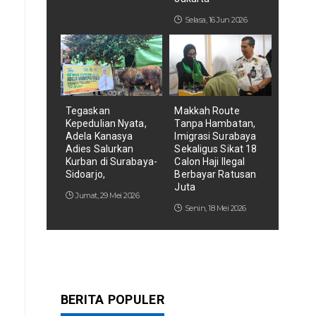
Selasa, 16 Jun 2026
Tegaskan
Makkah Route
Kepedulian Nyata,
Tanpa Hambatan,
Adela Kanasya
Imigrasi Surabaya
Adies Salurkan
Sekaligus Sikat 18
Kurban di Surabaya-
Calon Haji Ilegal
Sidoarjo,
Berbayar Ratusan
Juta
Jumat, 29 Mei 2026
Senin, 18 Mei 2026
BERITA POPULER