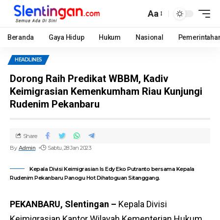
Aa
Beranda
Gaya Hidup
Hukum
Nasional
Pemerintaha
HEADLINES
Dorong Raih Predikat WBBM, Kadiv
Keimigrasian Kemenkumham Riau Kunjungi
Rudenim Pekanbaru
Share
By
Admin
Sabtu, 28 Jan 2023
Kepala Divisi Keimigrasian Is Edy Eko Putranto bersama Kepala
Rudenim Pekanbaru Panogu Hot Dihatoguan Sitanggang.
PEKANBARU, Slentingan –
Kepala Divisi
Keimigrasian Kantor Wilayah Kementerian Hukum