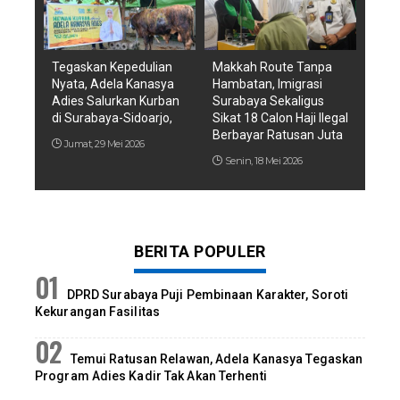
Tegaskan Kepedulian
Makkah Route Tanpa
Nyata, Adela Kanasya
Hambatan, Imigrasi
Adies Salurkan Kurban
Surabaya Sekaligus
di Surabaya-Sidoarjo,
Sikat 18 Calon Haji Ilegal
Berbayar Ratusan Juta
Jumat, 29 Mei 2026
Senin, 18 Mei 2026
BERITA POPULER
DPRD Surabaya Puji Pembinaan Karakter, Soroti
Kekurangan Fasilitas
Temui Ratusan Relawan, Adela Kanasya Tegaskan
Program Adies Kadir Tak Akan Terhenti