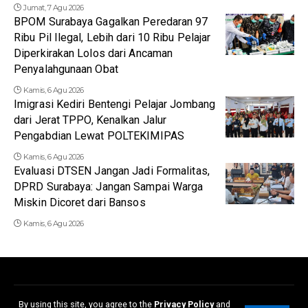
Jumat, 7 Agu 2026
BPOM Surabaya Gagalkan Peredaran 97
Ribu Pil Ilegal, Lebih dari 10 Ribu Pelajar
Diperkirakan Lolos dari Ancaman
Penyalahgunaan Obat
Kamis, 6 Agu 2026
Imigrasi Kediri Bentengi Pelajar Jombang
dari Jerat TPPO, Kenalkan Jalur
Pengabdian Lewat POLTEKIMIPAS
Kamis, 6 Agu 2026
Evaluasi DTSEN Jangan Jadi Formalitas,
DPRD Surabaya: Jangan Sampai Warga
Miskin Dicoret dari Bansos
Kamis, 6 Agu 2026
Redaksi
Disclaimer
Kerjasama dan Iklan
Pedoman Media Siber
By using this site, you agree to the
Privacy Policy
and