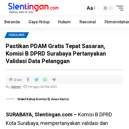
Aa
Beranda
Gaya Hidup
Hukum
Nasional
Pemerintaha
HEADLINES
Pastikan PDAM Gratis Tepat Sasaran,
Komisi B DPRD Surabaya Pertanyakan
Validasi Data Pelanggan
Share
By
Admin
Minggu, 26 Feb 2023
Wakil Ketua Komisi B, Anas Karno
SURABAYA, Slentingan.com –
Komisi B DPRD
Kota Surabaya, mempertanyakan validasi dan