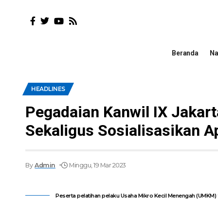
Beranda
Na
HEADLINES
Pegadaian Kanwil IX Jakar
Sekaligus Sosialisasikan A
By
Admin
Minggu, 19 Mar 2023
Peserta pelatihan pelaku Usaha Mikro Kecil Menengah (UMKM) f