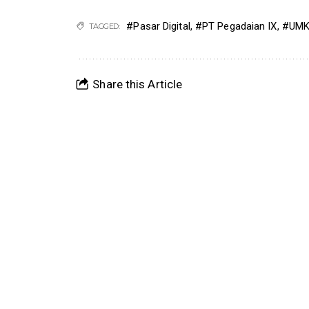
#Pasar Digital
,
#PT Pegadaian IX
,
#UM
TAGGED:
Share this Article