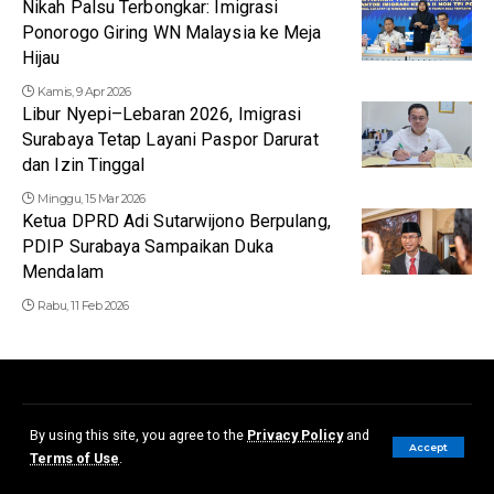
Nikah Palsu Terbongkar: Imigrasi
Ponorogo Giring WN Malaysia ke Meja
Hijau
Kamis, 9 Apr 2026
Libur Nyepi–Lebaran 2026, Imigrasi
Surabaya Tetap Layani Paspor Darurat
dan Izin Tinggal
Minggu, 15 Mar 2026
Ketua DPRD Adi Sutarwijono Berpulang,
PDIP Surabaya Sampaikan Duka
Mendalam
Rabu, 11 Feb 2026
Redaksi
Disclaimer
Kerjasama dan Iklan
Pedoman Media Siber
By using this site, you agree to the
Privacy Policy
and
Accept
Terms of Use
.
© 2023 - Slentingan.com