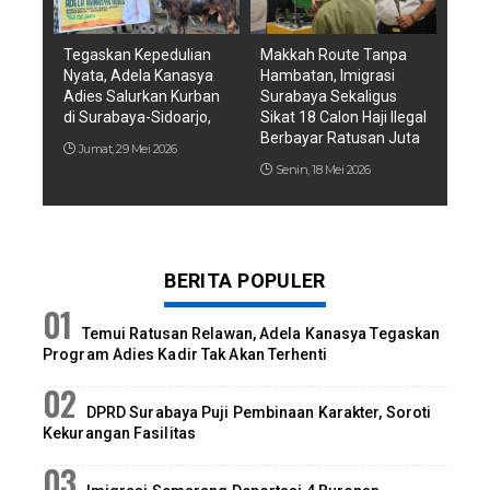
Tegaskan Kepedulian
Makkah Route Tanpa
Nyata, Adela Kanasya
Hambatan, Imigrasi
Adies Salurkan Kurban
Surabaya Sekaligus
di Surabaya-Sidoarjo,
Sikat 18 Calon Haji Ilegal
Berbayar Ratusan Juta
Jumat, 29 Mei 2026
Senin, 18 Mei 2026
BERITA POPULER
Temui Ratusan Relawan, Adela Kanasya Tegaskan
Program Adies Kadir Tak Akan Terhenti
DPRD Surabaya Puji Pembinaan Karakter, Soroti
Kekurangan Fasilitas