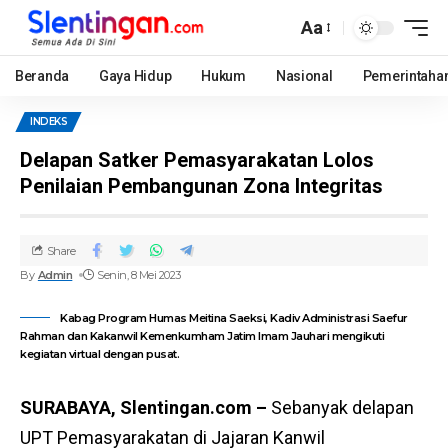
Aa
Beranda
Gaya Hidup
Hukum
Nasional
Pemerintaha
INDEKS
Delapan Satker Pemasyarakatan Lolos
Penilaian Pembangunan Zona Integritas
Share
By
Admin
Senin, 8 Mei 2023
Kabag Program Humas Meitina Saeksi, Kadiv Administrasi Saefur
Rahman dan Kakanwil Kemenkumham Jatim Imam Jauhari mengikuti
kegiatan virtual dengan pusat.
SURABAYA, Slentingan.com –
Sebanyak delapan
UPT Pemasyarakatan di Jajaran Kanwil