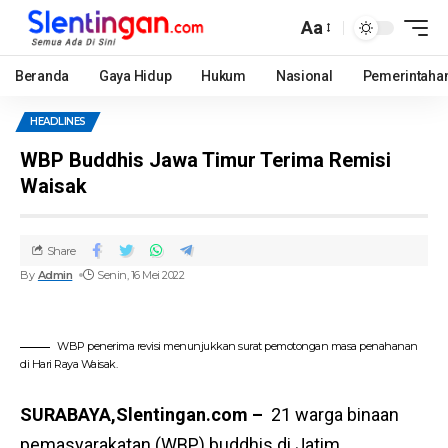
Aa
Beranda
Gaya Hidup
Hukum
Nasional
Pemerintaha
HEADLINES
WBP Buddhis Jawa Timur Terima Remisi
Waisak
Share
By
Admin
Senin, 16 Mei 2022
WBP penerima revisi menunjukkan surat pemotongan masa penahanan
di Hari Raya Waisak.
SURABAYA,Slentingan.com –
21 warga binaan
pemasyarakatan (WBP) buddhis di Jatim,