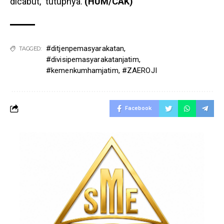
dicabut,” tutupnya.
(HUM/CAK)
#ditjenpemasyarakatan
,
TAGGED:
#divisipemasyarakatanjatim
,
#kemenkumhamjatim
,
#ZAEROJI
Facebook