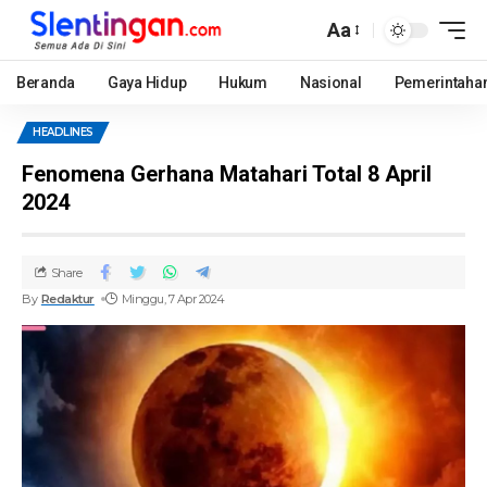
Aa
Beranda
Gaya Hidup
Hukum
Nasional
Pemerintaha
HEADLINES
Fenomena Gerhana Matahari Total 8 April
2024
Share
By
Redaktur
Minggu, 7 Apr 2024