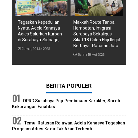
Tegaskan Kepedulian
Makkah Route Tanpa
Nyata, Adela Kanasya
Hambatan, Imigrasi
Adies Salurkan Kurban
Surabaya Sekaligus
di Surabaya-Sidoarjo,
Sikat 18 Calon Haji Ilegal
Berbayar Ratusan Juta
Jumat, 29 Mei 2026
Senin, 18 Mei 2026
BERITA POPULER
DPRD Surabaya Puji Pembinaan Karakter, Soroti
Kekurangan Fasilitas
Temui Ratusan Relawan, Adela Kanasya Tegaskan
Program Adies Kadir Tak Akan Terhenti