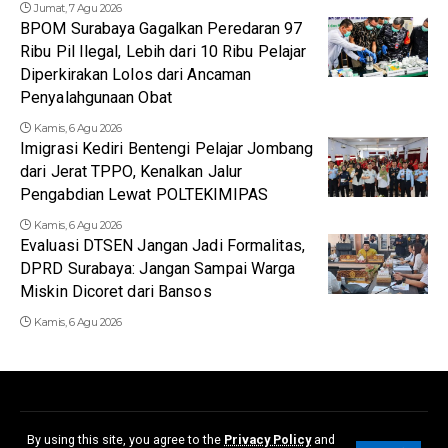
Jumat, 7 Agu 2026
BPOM Surabaya Gagalkan Peredaran 97
Ribu Pil Ilegal, Lebih dari 10 Ribu Pelajar
Diperkirakan Lolos dari Ancaman
Penyalahgunaan Obat
Kamis, 6 Agu 2026
Imigrasi Kediri Bentengi Pelajar Jombang
dari Jerat TPPO, Kenalkan Jalur
Pengabdian Lewat POLTEKIMIPAS
Kamis, 6 Agu 2026
Evaluasi DTSEN Jangan Jadi Formalitas,
DPRD Surabaya: Jangan Sampai Warga
Miskin Dicoret dari Bansos
Kamis, 6 Agu 2026
Redaksi
Disclaimer
Kerjasama dan Iklan
Pedoman Media Siber
By using this site, you agree to the
Privacy Policy
and