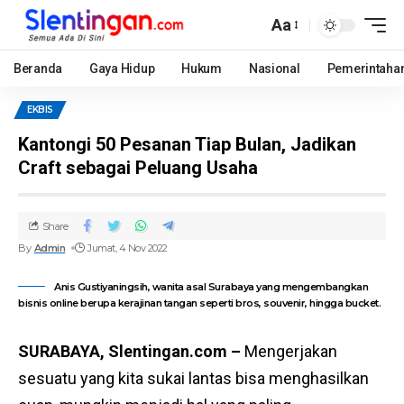
Aa
Beranda
Gaya Hidup
Hukum
Nasional
Pemerintaha
EKBIS
Kantongi 50 Pesanan Tiap Bulan, Jadikan
Craft sebagai Peluang Usaha
Share
By
Admin
Jumat, 4 Nov 2022
Anis Gustiyaningsih, wanita asal Surabaya yang mengembangkan
bisnis online berupa kerajinan tangan seperti bros, souvenir, hingga bucket.
SURABAYA, Slentingan.com –
Mengerjakan
sesuatu yang kita sukai lantas bisa menghasilkan