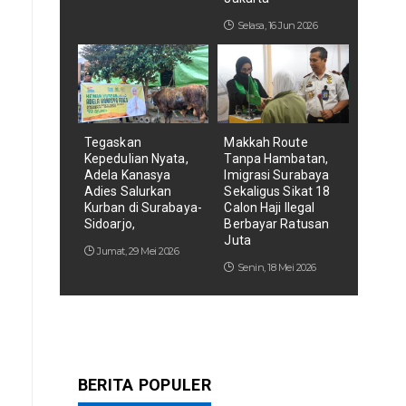
Selasa, 16 Jun 2026
Tegaskan
Makkah Route
Kepedulian Nyata,
Tanpa Hambatan,
Adela Kanasya
Imigrasi Surabaya
Adies Salurkan
Sekaligus Sikat 18
Kurban di Surabaya-
Calon Haji Ilegal
Sidoarjo,
Berbayar Ratusan
Juta
Jumat, 29 Mei 2026
Senin, 18 Mei 2026
BERITA POPULER