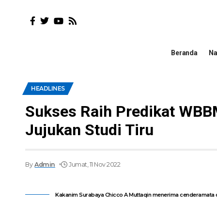
Beranda
Na
HEADLINES
Sukses Raih Predikat WBBM
Jujukan Studi Tiru
By
Admin
Jumat, 11 Nov 2022
Kakanim Surabaya Chicco A Muttaqin menerima cenderamata dar