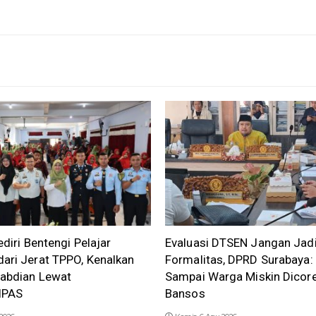
ediri Bentengi Pelajar
Evaluasi DTSEN Jangan Jad
ari Jerat TPPO, Kenalkan
Formalitas, DPRD Surabaya:
gabdian Lewat
Sampai Warga Miskin Dicore
IPAS
Bansos