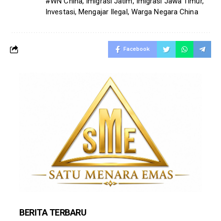
#WN China
,
Imigrasi Jatim
,
Imigrasi Jawa Timur
,
Investasi
,
Mengajar Ilegal
,
Warga Negara China
Facebook
BERITA TERBARU