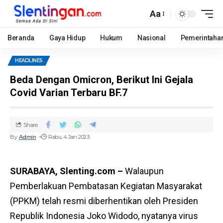
Aa
Beranda
Gaya Hidup
Hukum
Nasional
Pemerintaha
HEADLINES
Beda Dengan Omicron, Berikut Ini Gejala
Covid Varian Terbaru BF.7
Share
By
Admin
Rabu, 4 Jan 2023
SURABAYA, Slenting.com –
Walaupun
Pemberlakuan Pembatasan Kegiatan Masyarakat
(PPKM) telah resmi diberhentikan oleh Presiden
Republik Indonesia Joko Widodo, nyatanya virus