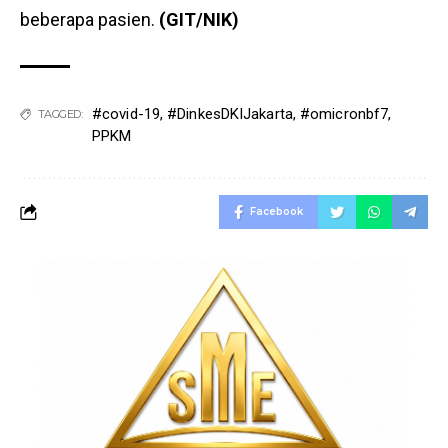
beberapa pasien.
(GIT/NIK)
#covid-19
,
#DinkesDKIJakarta
,
#omicronbf7
,
TAGGED:
PPKM
Facebook