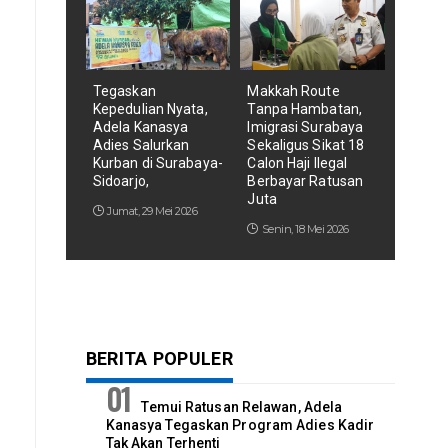
Tegaskan
Makkah Route
Kepedulian Nyata,
Tanpa Hambatan,
Adela Kanasya
Imigrasi Surabaya
Adies Salurkan
Sekaligus Sikat 18
Kurban di Surabaya-
Calon Haji Ilegal
Sidoarjo,
Berbayar Ratusan
Juta
Jumat, 29 Mei 2026
Senin, 18 Mei 2026
BERITA POPULER
Temui Ratusan Relawan, Adela
Kanasya Tegaskan Program Adies Kadir
Tak Akan Terhenti