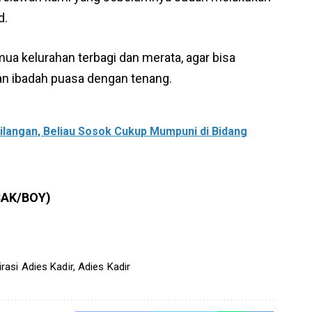
d.
ua kelurahan terbagi dan merata, agar bisa
n ibadah puasa dengan tenang.
ilangan, Beliau Sosok Cukup Mumpuni di Bidang
CAK/BOY)
asi Adies Kadir
,
Adies Kadir