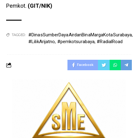
Pemkot.
(GIT/NIK)
#DinasSumberDayaAirdanBinaMargaKotaSurabaya
,
TAGGED:
#LilikArijatno
,
#pemkotsurabaya
,
#RadialRoad
Facebook