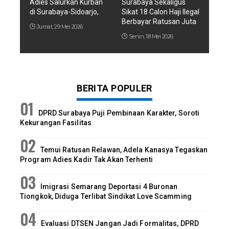
Adies Salurkan Kurban
Surabaya Sekaligus
di Surabaya-Sidoarjo,
Sikat 18 Calon Haji Ilegal
Berbayar Ratusan Juta
Jumat, 29 Mei 2026
Senin, 18 Mei 2026
BERITA POPULER
DPRD Surabaya Puji Pembinaan Karakter, Soroti
Kekurangan Fasilitas
Temui Ratusan Relawan, Adela Kanasya Tegaskan
Program Adies Kadir Tak Akan Terhenti
Imigrasi Semarang Deportasi 4 Buronan
Tiongkok, Diduga Terlibat Sindikat Love Scamming
Evaluasi DTSEN Jangan Jadi Formalitas, DPRD