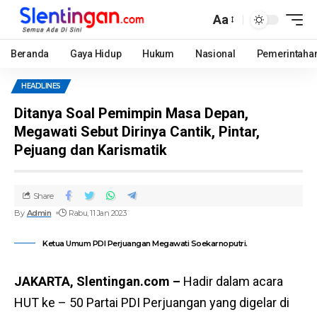
Aa
Beranda
Gaya Hidup
Hukum
Nasional
Pemerintaha
HEADLINES
Ditanya Soal Pemimpin Masa Depan,
Megawati Sebut Dirinya Cantik, Pintar,
Pejuang dan Karismatik
Share
By
Admin
Rabu, 11 Jan 2023
Ketua Umum PDI Perjuangan Megawati Soekarnoputri.
JAKARTA, Slentingan.com –
Hadir dalam acara
HUT ke – 50 Partai PDI Perjuangan yang digelar di