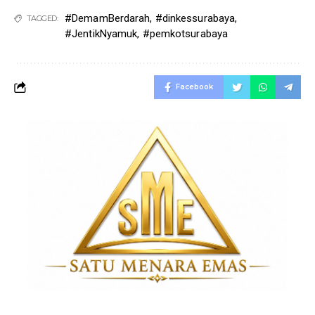
#DemamBerdarah
,
#dinkessurabaya
,
TAGGED:
#JentikNyamuk
,
#pemkotsurabaya
Facebook