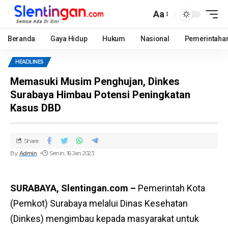
Aa
Beranda
Gaya Hidup
Hukum
Nasional
Pemerintaha
HEADLINES
Memasuki Musim Penghujan, Dinkes
Surabaya Himbau Potensi Peningkatan
Kasus DBD
Share
By
Admin
Senin, 16 Jan 2023
SURABAYA, Slentingan.com –
Pemerintah Kota
(Pemkot) Surabaya melalui Dinas Kesehatan
(Dinkes) mengimbau kepada masyarakat untuk