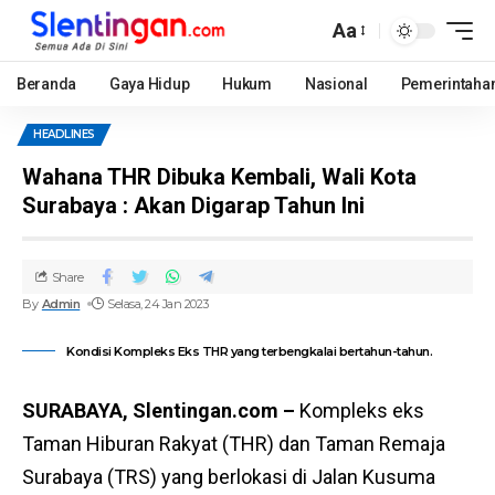
Aa
Beranda
Gaya Hidup
Hukum
Nasional
Pemerintaha
HEADLINES
Wahana THR Dibuka Kembali, Wali Kota
Surabaya : Akan Digarap Tahun Ini
Share
By
Admin
Selasa, 24 Jan 2023
Kondisi Kompleks Eks THR yang terbengkalai bertahun-tahun.
SURABAYA, Slentingan.com –
Kompleks eks
Taman Hiburan Rakyat (THR) dan Taman Remaja
Surabaya (TRS) yang berlokasi di Jalan Kusuma