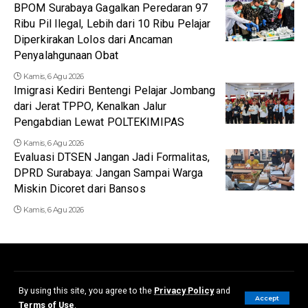
BPOM Surabaya Gagalkan Peredaran 97
Ribu Pil Ilegal, Lebih dari 10 Ribu Pelajar
Diperkirakan Lolos dari Ancaman
Penyalahgunaan Obat
Kamis, 6 Agu 2026
Imigrasi Kediri Bentengi Pelajar Jombang
dari Jerat TPPO, Kenalkan Jalur
Pengabdian Lewat POLTEKIMIPAS
Kamis, 6 Agu 2026
Evaluasi DTSEN Jangan Jadi Formalitas,
DPRD Surabaya: Jangan Sampai Warga
Miskin Dicoret dari Bansos
Kamis, 6 Agu 2026
Redaksi
Disclaimer
Kerjasama dan Iklan
Pedoman Media Siber
By using this site, you agree to the
Privacy Policy
and
Accept
Terms of Use
.