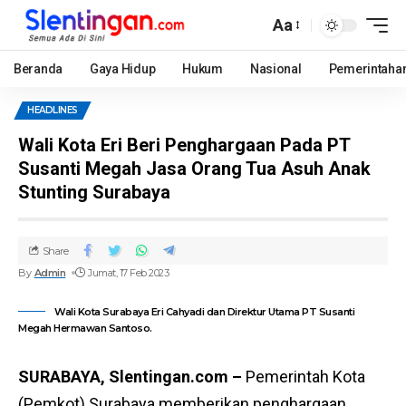
Aa
Beranda
Gaya Hidup
Hukum
Nasional
Pemerintaha
HEADLINES
Wali Kota Eri Beri Penghargaan Pada PT
Susanti Megah Jasa Orang Tua Asuh Anak
Stunting Surabaya
Share
By
Admin
Jumat, 17 Feb 2023
Wali Kota Surabaya Eri Cahyadi dan Direktur Utama PT Susanti
Megah Hermawan Santoso.
SURABAYA, Slentingan.com –
Pemerintah Kota
(Pemkot) Surabaya memberikan penghargaan