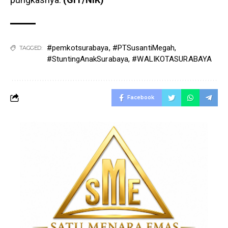
#pemkotsurabaya
,
#PTSusantiMegah
,
TAGGED:
#StuntingAnakSurabaya
,
#WALIKOTASURABAYA
Facebook