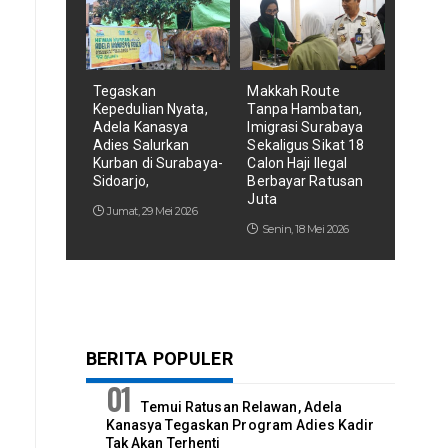
Tegaskan
Makkah Route
Kepedulian Nyata,
Tanpa Hambatan,
Adela Kanasya
Imigrasi Surabaya
Adies Salurkan
Sekaligus Sikat 18
Kurban di Surabaya-
Calon Haji Ilegal
Sidoarjo,
Berbayar Ratusan
Juta
Jumat, 29 Mei 2026
Senin, 18 Mei 2026
BERITA POPULER
Temui Ratusan Relawan, Adela
Kanasya Tegaskan Program Adies Kadir
Tak Akan Terhenti