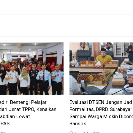
ediri Bentengi Pelajar
Evaluasi DTSEN Jangan Jad
ari Jerat TPPO, Kenalkan
Formalitas, DPRD Surabaya:
gabdian Lewat
Sampai Warga Miskin Dicore
IPAS
Bansos