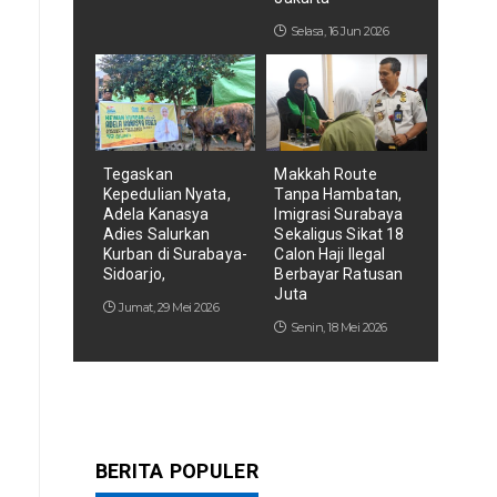
Selasa, 16 Jun 2026
Tegaskan
Makkah Route
Kepedulian Nyata,
Tanpa Hambatan,
Adela Kanasya
Imigrasi Surabaya
Adies Salurkan
Sekaligus Sikat 18
Kurban di Surabaya-
Calon Haji Ilegal
Sidoarjo,
Berbayar Ratusan
Juta
Jumat, 29 Mei 2026
Senin, 18 Mei 2026
BERITA POPULER