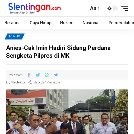
Aa
Beranda
Gaya Hidup
Hukum
Nasional
Pemerintaha
HUKUM
Anies-Cak Imin Hadiri Sidang Perdana
Sengketa Pilpres di MK
Share
By
Redaktur
Rabu, 27 Mar 2024