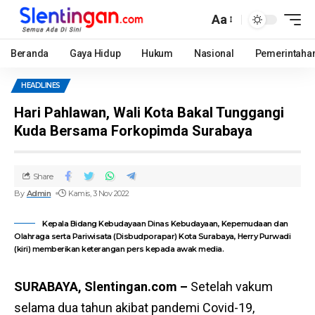
Aa
Beranda
Gaya Hidup
Hukum
Nasional
Pemerintaha
HEADLINES
Hari Pahlawan, Wali Kota Bakal Tunggangi
Kuda Bersama Forkopimda Surabaya
Share
By
Admin
Kamis, 3 Nov 2022
Kepala Bidang Kebudayaan Dinas Kebudayaan, Kepemudaan dan
Olahraga serta Pariwisata (Disbudporapar) Kota Surabaya, Herry Purwadi
(kiri) memberikan keterangan pers kepada awak media.
SURABAYA, Slentingan.com –
Setelah vakum
selama dua tahun akibat pandemi Covid-19,