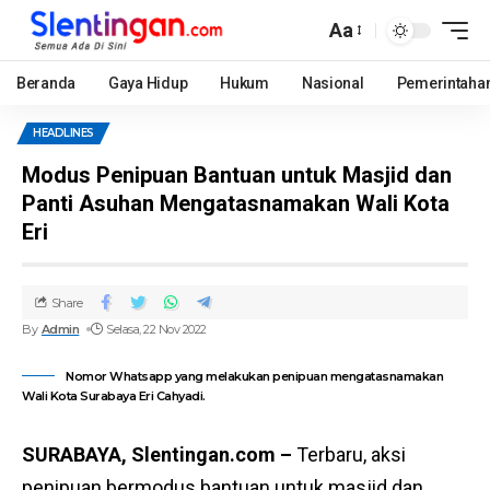
Aa
Beranda
Gaya Hidup
Hukum
Nasional
Pemerintaha
HEADLINES
Modus Penipuan Bantuan untuk Masjid dan
Panti Asuhan Mengatasnamakan Wali Kota
Eri
Share
By
Admin
Selasa, 22 Nov 2022
Nomor Whatsapp yang melakukan penipuan mengatasnamakan
Wali Kota Surabaya Eri Cahyadi.
SURABAYA, Slentingan.com –
Terbaru, aksi
penipuan bermodus bantuan untuk masjid dan