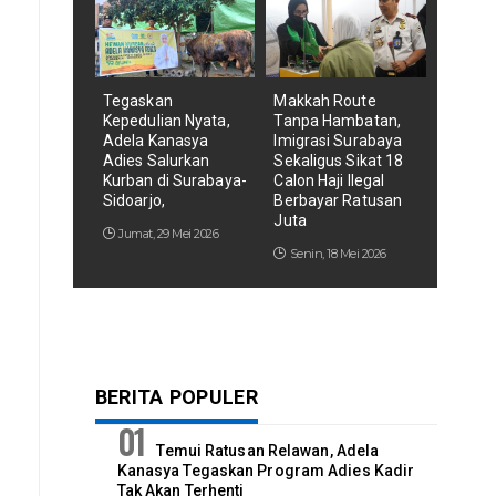
Tegaskan
Makkah Route
Kepedulian Nyata,
Tanpa Hambatan,
Adela Kanasya
Imigrasi Surabaya
Adies Salurkan
Sekaligus Sikat 18
Kurban di Surabaya-
Calon Haji Ilegal
Sidoarjo,
Berbayar Ratusan
Juta
Jumat, 29 Mei 2026
Senin, 18 Mei 2026
BERITA POPULER
Temui Ratusan Relawan, Adela
Kanasya Tegaskan Program Adies Kadir
Tak Akan Terhenti