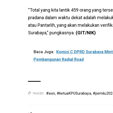
“Total yang kita lantik 459 orang yang ters
pradana dalam waktu dekat adalah melaku
atau Pantarlih, yang akan melakukan verifi
Surabaya,” pungkasnya.
(GIT/NIK)
Baca Juga:
Komisi C DPRD Surabaya Min
Pembangunan Radial Road
#asn
,
#ketuaKPUSurabaya
,
#pemilu202
TAGGED: