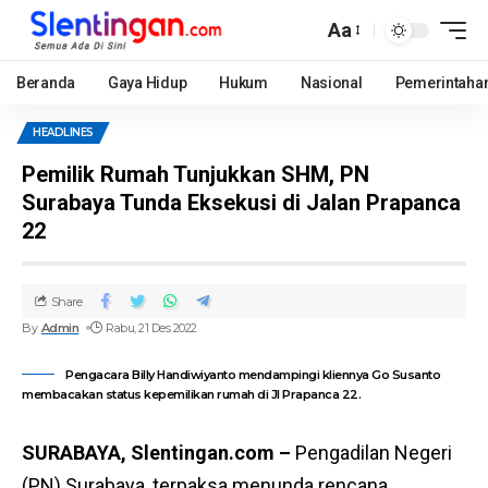
Aa
Beranda
Gaya Hidup
Hukum
Nasional
Pemerintaha
HEADLINES
Pemilik Rumah Tunjukkan SHM, PN
Surabaya Tunda Eksekusi di Jalan Prapanca
22
Share
By
Admin
Rabu, 21 Des 2022
Pengacara Billy Handiwiyanto mendampingi kliennya Go Susanto
membacakan status kepemilikan rumah di Jl Prapanca 22.
SURABAYA, Slentingan.com –
Pengadilan Negeri
(PN) Surabaya, terpaksa menunda rencana