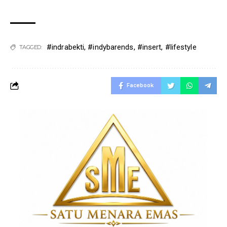
#indrabekti
,
#indybarends
,
#insert
,
#lifestyle
TAGGED:
Facebook