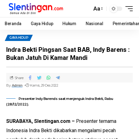
Aa
Beranda
Gaya Hidup
Hukum
Nasional
Pemerintaha
GAYA HIDUP
Indra Bekti Pingsan Saat BAB, Indy Barens :
Bukan Jatuh Di Kamar Mandi
Share
By
Admin
Kamis, 29 Des 2022
Presenter Indy Barends saat menjenguk Indra Bekti, Rabu
(28/12/2022).
SURABAYA, Slentingan.com –
Presenter ternama
Indonesia Indra Bekti dikabarkan mengalami pecah