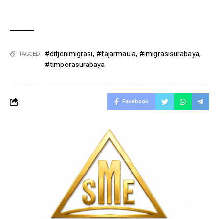
#ditjenimigrasi
,
#fajarmaula
,
#imigrasisurabaya
,
TAGGED:
#timporasurabaya
Facebook