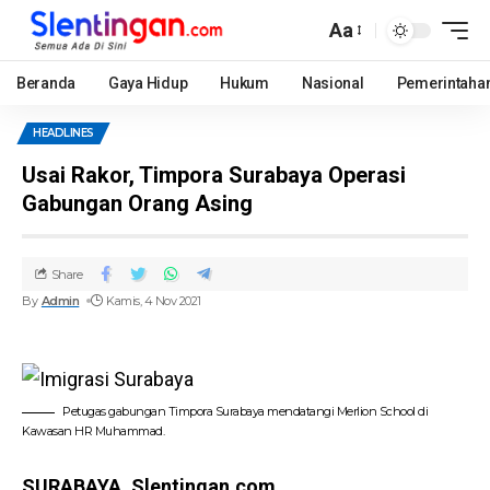
Aa
Beranda
Gaya Hidup
Hukum
Nasional
Pemerintaha
HEADLINES
Usai Rakor, Timpora Surabaya Operasi
Gabungan Orang Asing
Share
By
Admin
Kamis, 4 Nov 2021
Petugas gabungan Timpora Surabaya mendatangi Merlion School di
Kawasan HR Muhammad.
SURABAYA, Slentingan.com