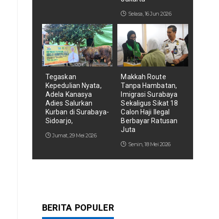
Selasa, 16 Jun 2026
Tegaskan
Makkah Route
Kepedulian Nyata,
Tanpa Hambatan,
Adela Kanasya
Imigrasi Surabaya
Adies Salurkan
Sekaligus Sikat 18
Kurban di Surabaya-
Calon Haji Ilegal
Sidoarjo,
Berbayar Ratusan
Juta
Jumat, 29 Mei 2026
Senin, 18 Mei 2026
BERITA POPULER