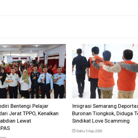
ediri Bentengi Pelajar
Imigrasi Semarang Deportas
ari Jerat TPPO, Kenalkan
Buronan Tiongkok, Diduga Te
gabdian Lewat
Sindikat Love Scamming
IPAS
Rabu, 5 Agu 2026