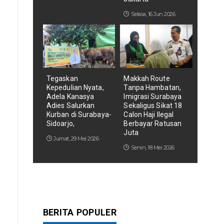
Selasa, 16 Jun 2026
Tegaskan
Makkah Route
Kepedulian Nyata,
Tanpa Hambatan,
Adela Kanasya
Imigrasi Surabaya
Adies Salurkan
Sekaligus Sikat 18
Kurban di Surabaya-
Calon Haji Ilegal
Sidoarjo,
Berbayar Ratusan
Juta
Jumat, 29 Mei 2026
Senin, 18 Mei 2026
BERITA POPULER