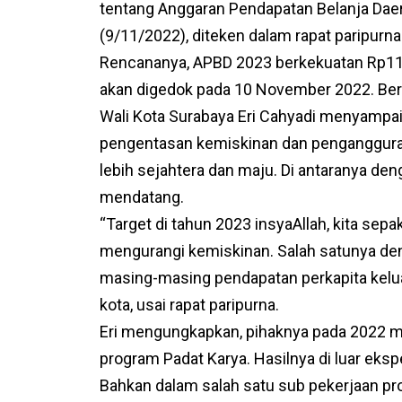
tentang Anggaran Pendapatan Belanja Dae
(9/11/2022), diteken dalam rapat paripurn
Rencananya, APBD 2023 berkekuatan Rp11,2
akan digedok pada 10 November 2022. Ber
Wali Kota Surabaya Eri Cahyadi menyampa
pengentasan kemiskinan dan pengangguran.
lebih sejahtera dan maju. Di antaranya d
mendatang.
“Target di tahun 2023 insyaAllah, kita se
mengurangi kemiskinan. Salah satunya d
masing-masing pendapatan perkapita keluar
kota, usai rapat paripurna.
Eri mengungkapkan, pihaknya pada 2022 m
program Padat Karya. Hasilnya di luar eksp
Bahkan dalam salah satu sub pekerjaan p