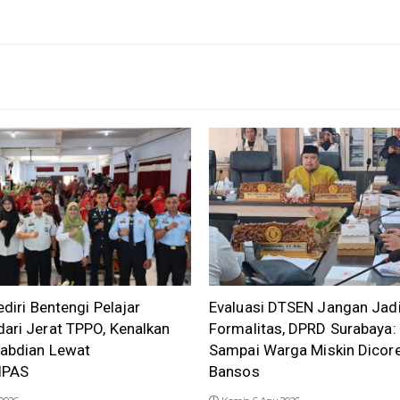
ediri Bentengi Pelajar
Evaluasi DTSEN Jangan Jad
ari Jerat TPPO, Kenalkan
Formalitas, DPRD Surabaya:
gabdian Lewat
Sampai Warga Miskin Dicore
IPAS
Bansos