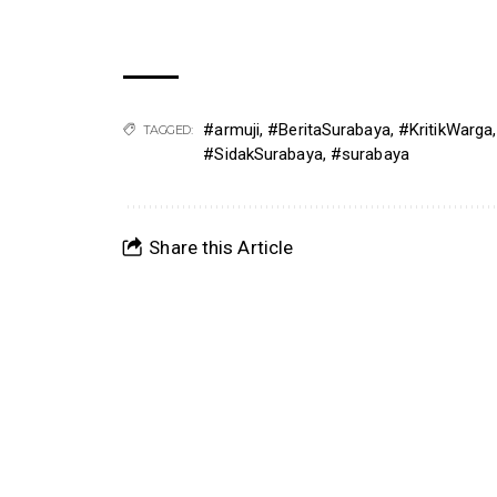
#armuji
,
#BeritaSurabaya
,
#KritikWarga
TAGGED:
#SidakSurabaya
,
#surabaya
Share this Article