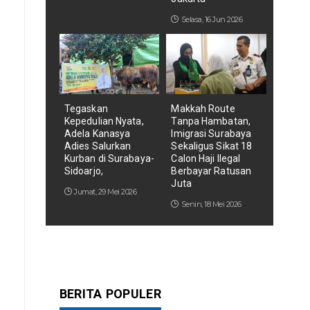
Selasa, 16 Jun 2026
Tegaskan
Makkah Route
Kepedulian Nyata,
Tanpa Hambatan,
Adela Kanasya
Imigrasi Surabaya
Adies Salurkan
Sekaligus Sikat 18
Kurban di Surabaya-
Calon Haji Ilegal
Sidoarjo,
Berbayar Ratusan
Juta
Jumat, 29 Mei 2026
Senin, 18 Mei 2026
BERITA POPULER