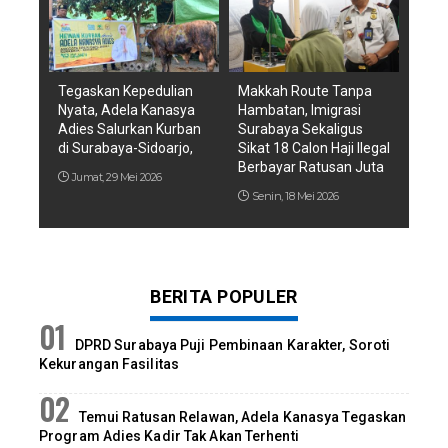
Tegaskan Kepedulian
Makkah Route Tanpa
Nyata, Adela Kanasya
Hambatan, Imigrasi
Adies Salurkan Kurban
Surabaya Sekaligus
di Surabaya-Sidoarjo,
Sikat 18 Calon Haji Ilegal
Berbayar Ratusan Juta
Jumat, 29 Mei 2026
Senin, 18 Mei 2026
BERITA POPULER
DPRD Surabaya Puji Pembinaan Karakter, Soroti
Kekurangan Fasilitas
Temui Ratusan Relawan, Adela Kanasya Tegaskan
Program Adies Kadir Tak Akan Terhenti