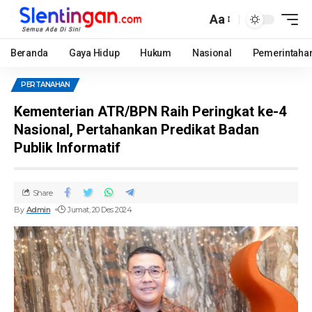
Aa
Beranda
Gaya Hidup
Hukum
Nasional
Pemerintaha
PERTANAHAN
Kementerian ATR/BPN Raih Peringkat ke-4
Nasional, Pertahankan Predikat Badan
Publik Informatif
Share
By
Admin
Jumat, 20 Des 2024