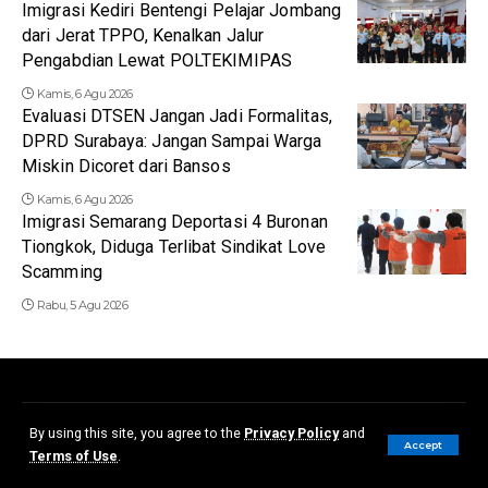
Imigrasi Kediri Bentengi Pelajar Jombang
dari Jerat TPPO, Kenalkan Jalur
Pengabdian Lewat POLTEKIMIPAS
Kamis, 6 Agu 2026
Evaluasi DTSEN Jangan Jadi Formalitas,
DPRD Surabaya: Jangan Sampai Warga
Miskin Dicoret dari Bansos
Kamis, 6 Agu 2026
Imigrasi Semarang Deportasi 4 Buronan
Tiongkok, Diduga Terlibat Sindikat Love
Scamming
Rabu, 5 Agu 2026
Redaksi
Disclaimer
Kerjasama dan Iklan
Pedoman Media Siber
By using this site, you agree to the
Privacy Policy
and
Accept
Terms of Use
.
© 2023 - Slentingan.com