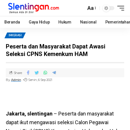
Aa
Beranda
Gaya Hidup
Hukum
Nasional
Pemerintaha
IMIGRASI
Peserta dan Masyarakat Dapat Awasi
Seleksi CPNS Kemenkum HAM
Share
By
Admin
Senin, 6 Sep 2021
Jakarta, slentingan
– Peserta dan masyarakat
dapat ikut mengawasi seleksi Calon Pegawai