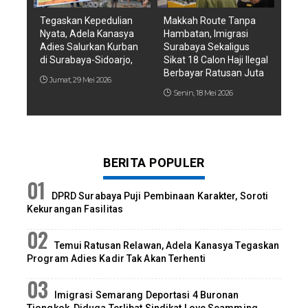
Tegaskan Kepedulian
Makkah Route Tanpa
Nyata, Adela Kanasya
Hambatan, Imigrasi
Adies Salurkan Kurban
Surabaya Sekaligus
di Surabaya-Sidoarjo,
Sikat 18 Calon Haji Ilegal
Berbayar Ratusan Juta
Jumat, 29 Mei 2026
Senin, 18 Mei 2026
BERITA POPULER
DPRD Surabaya Puji Pembinaan Karakter, Soroti
Kekurangan Fasilitas
Temui Ratusan Relawan, Adela Kanasya Tegaskan
Program Adies Kadir Tak Akan Terhenti
Imigrasi Semarang Deportasi 4 Buronan
Tiongkok, Diduga Terlibat Sindikat Love Scamming